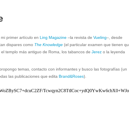
e
 mi primer artículo en
Ling Magazine
–la revista de
Vueling
–, desde
 tan dispares como
The Knowledge
(el particular examen que tienen q
, el templo más antiguo de Roma, los tabancos de
Jerez
o la leyenda
 propongo temas, contacto con informantes y busco las fotografías (un
odas las publicaciones que edita
Brand&Roses
).